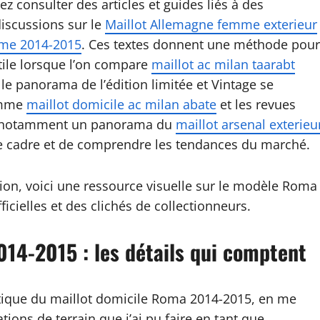
z consulter des articles et guides liés à des
iscussions sur le
Maillot Allemagne femme exterieur
ieme 2014-2015
. Ces textes donnent une méthode pour
utile lorsque l’on compare
maillot ac milan taarabt
, le panorama de l’édition limitée et Vintage se
comme
maillot domicile ac milan abate
et les revues
ns, notamment un panorama du
maillot arsenal exterieu
 le cadre et de comprendre les tendances du marché.
asion, voici une ressource visuelle sur le modèle Roma
icielles et des clichés de collectionneurs.
014-2015 : les détails qui comptent
atique du maillot domicile Roma 2014-2015, en me
ions de terrain que j’ai pu faire en tant que