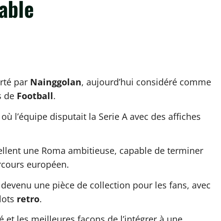
able
rté par
Nainggolan
, aujourd’hui considéré comme
s de
Football
.
 où l’équipe disputait la Serie A avec des affiches
ppellent une Roma ambitieuse, capable de terminer
rcours européen.
 devenu une pièce de collection pour les fans, avec
lots
retro
.
ité et les meilleures façons de l’intégrer à une