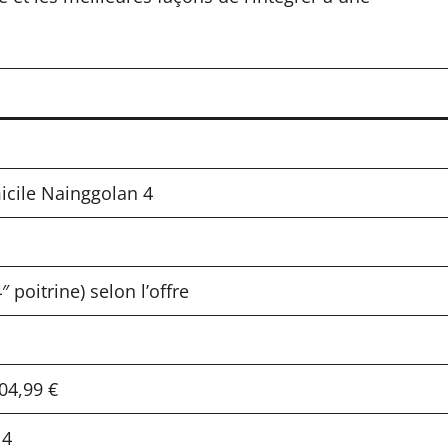
icile Nainggolan 4
″ poitrine) selon l’offre
04,99 €
 4