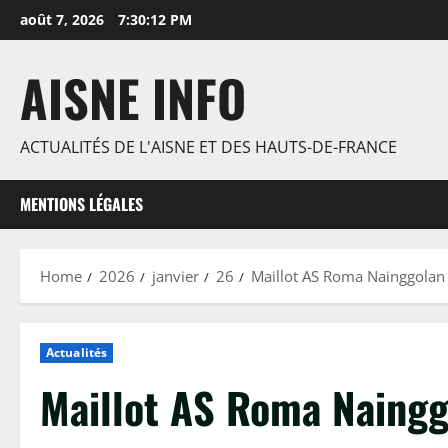
Skip
août 7, 2026
7:30:13 PM
to
content
AISNE INFO
ACTUALITÉS DE L'AISNE ET DES HAUTS-DE-FRANCE
MENTIONS LÉGALES
Home
2026
janvier
26
Maillot AS Roma Nainggolan 
Actualités
Maillot AS Roma Naingg