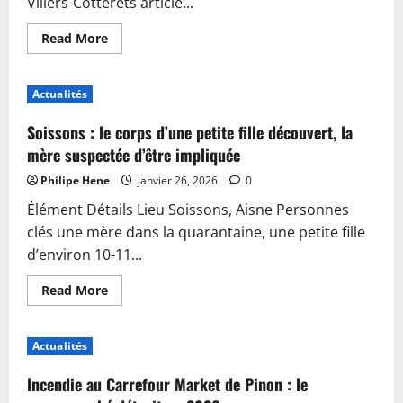
Villers-Cotterêts article...
Read
Read More
more
about
Visite
parlementaire
Actualités
à
la
cité
Soissons : le corps d’une petite fille découvert, la
internationale
de
mère suspectée d’être impliquée
la
langue
Philipe Hene
janvier 26, 2026
0
française
avec
Élément Détails Lieu Soissons, Aisne Personnes
le
député
clés une mère dans la quarantaine, une petite fille
Jocelyn
Dessigny
d’environ 10-11...
Read
Read More
more
about
Soissons
:
Actualités
le
corps
d’une
Incendie au Carrefour Market de Pinon : le
petite
fille