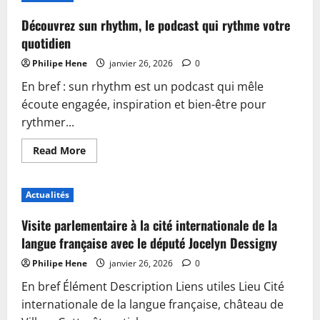
femmes
:
Découvrez sun rhythm, le podcast qui rythme votre
interview
exclusive
quotidien
d’Isabelle
Rome,
Philipe Hene
janvier 26, 2026
0
haute
fonctionnaire
En bref : sun rhythm est un podcast qui mêle
chargée
de
écoute engagée, inspiration et bien-être pour
l’égalité
rythmer...
Read
Read More
more
about
Découvrez
sun
Actualités
rhythm,
le
podcast
Visite parlementaire à la cité internationale de la
qui
rythme
langue française avec le député Jocelyn Dessigny
votre
quotidien
Philipe Hene
janvier 26, 2026
0
En bref Élément Description Liens utiles Lieu Cité
internationale de la langue française, château de