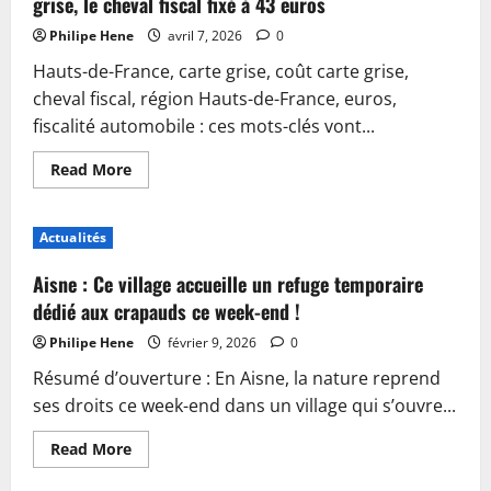
grise, le cheval fiscal fixé à 43 euros
Philipe Hene
avril 7, 2026
0
Hauts-de-France, carte grise, coût carte grise,
cheval fiscal, région Hauts-de-France, euros,
fiscalité automobile : ces mots-clés vont...
Read
Read More
more
about
Hauts-
de-
Actualités
France
:
augmentation
Aisne : Ce village accueille un refuge temporaire
du
coût
dédié aux crapauds ce week-end !
de
la
Philipe Hene
février 9, 2026
0
carte
grise,
Résumé d’ouverture : En Aisne, la nature reprend
le
cheval
ses droits ce week-end dans un village qui s’ouvre...
fiscal
fixé
à
Read
Read More
43
more
euros
about