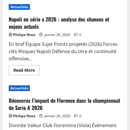
Aisne
:
Actualités
Ce
village
accueille
Napoli en série a 2026 : analyse des chances et
un
refuge
enjeux actuels
temporaire
dédié
Philipe Hene
janvier 26, 2026
0
aux
crapauds
En bref Équipe Sujet Points projetés (2026) Forces
ce
week-
clés Risques Napoli Défense du titre et continuité
end
!
offensive...
Read
Read More
more
about
Napoli
en
Actualités
série
a
2026
Découvrez l’impact de Florence dans le championnat
:
analyse
de Serie A 2026
des
chances
Philipe Hene
janvier 26, 2026
0
et
enjeux
Donnée Valeur Club Fiorentina (Viola) Événement
actuels