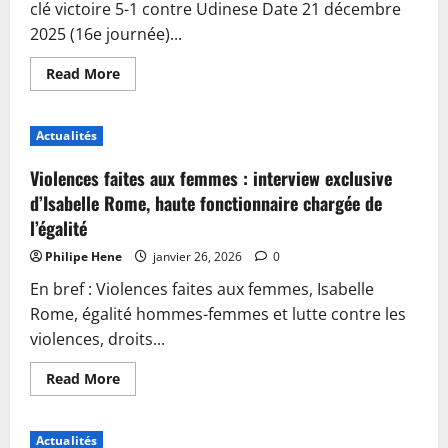
clé victoire 5-1 contre Udinese Date 21 décembre
2025 (16e journée)...
Read
Read More
more
about
Découvrez
l’impact
Actualités
de
Florence
dans
Violences faites aux femmes : interview exclusive
le
championnat
d’Isabelle Rome, haute fonctionnaire chargée de
de
l’égalité
Serie
A
2026
Philipe Hene
janvier 26, 2026
0
En bref : Violences faites aux femmes, Isabelle
Rome, égalité hommes-femmes et lutte contre les
violences, droits...
Read
Read More
more
about
Violences
faites
Actualités
aux