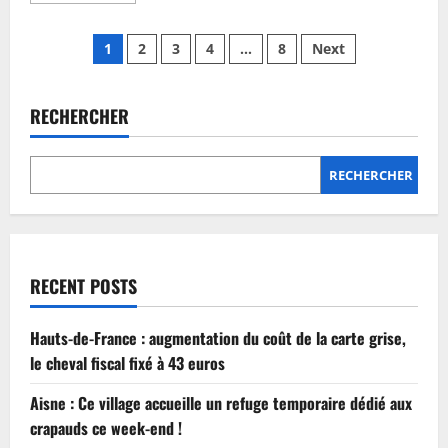
about
Météo
Pagination
France
1
2
3
4
…
8
Next
annonce
une
des
alerte
aux
vents
RECHERCHER
publications
violents
pour
ce
jeudi
RECHERCHER
22
février
2024
RECENT POSTS
Hauts-de-France : augmentation du coût de la carte grise,
le cheval fiscal fixé à 43 euros
Aisne : Ce village accueille un refuge temporaire dédié aux
crapauds ce week-end !