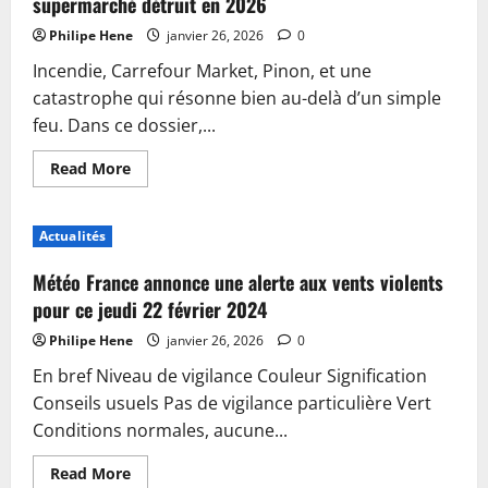
supermarché détruit en 2026
découvert,
la
Philipe Hene
janvier 26, 2026
0
mère
suspectée
Incendie, Carrefour Market, Pinon, et une
d’être
impliquée
catastrophe qui résonne bien au-delà d’un simple
feu. Dans ce dossier,...
Read
Read More
more
about
Incendie
au
Actualités
Carrefour
Market
de
Météo France annonce une alerte aux vents violents
Pinon
:
pour ce jeudi 22 février 2024
le
supermarché
Philipe Hene
janvier 26, 2026
0
détruit
en
En bref Niveau de vigilance Couleur Signification
2026
Conseils usuels Pas de vigilance particulière Vert
Conditions normales, aucune...
Read
Read More
more