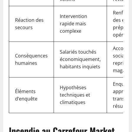
Renforc
Intervention
Réaction des
des effec
rapide mais
secours
prépara
complexe
opératio
Accomp
Salariés touchés
Conséquences
social, p
économiquement,
humaines
reprise 
habitants inquiets
magasin
Enquête
Hypothèses
Éléments
approfo
techniques et
d’enquête
transpa
climatiques
résultat
Incendie au Carrefour Market