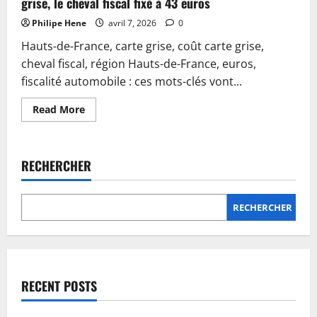
grise, le cheval fiscal fixé à 43 euros
Philipe Hene
avril 7, 2026
0
Hauts-de-France, carte grise, coût carte grise,
cheval fiscal, région Hauts-de-France, euros,
fiscalité automobile : ces mots-clés vont...
Read
Read More
more
about
Hauts-
de-
France
RECHERCHER
:
augmentation
du
coût
de
RECHERCHER
la
carte
grise,
le
cheval
fiscal
fixé
RECENT POSTS
à
43
euros