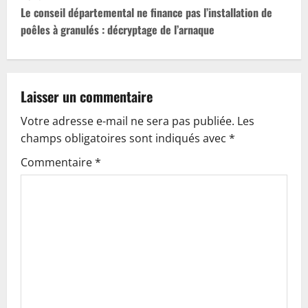
t
Le conseil départemental ne finance pas l’installation de
poêles à granulés : décryptage de l’arnaque
n
a
v
Laisser un commentaire
Votre adresse e-mail ne sera pas publiée.
Les
i
champs obligatoires sont indiqués avec
*
g
Commentaire
*
a
t
i
o
n