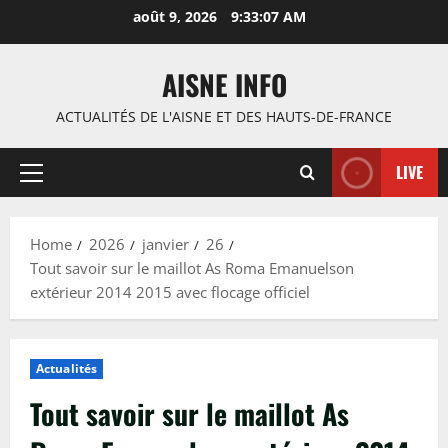
Skip
août 9, 2026
9:33:09 AM
to
content
AISNE INFO
ACTUALITÉS DE L'AISNE ET DES HAUTS-DE-FRANCE
LIVE
Primary
Menu
Home
2026
janvier
26
Tout savoir sur le maillot As Roma Emanuelson
extérieur 2014 2015 avec flocage officiel
Actualités
Tout savoir sur le maillot As