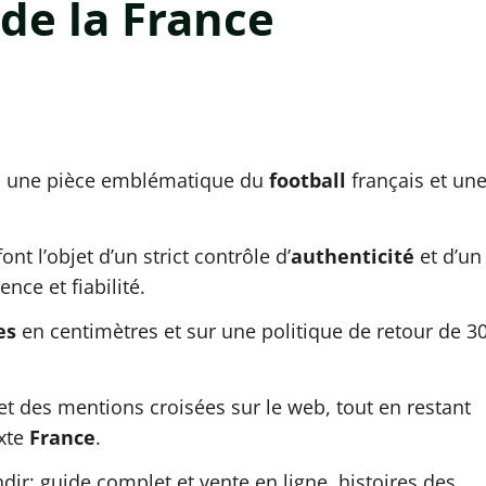
de la France
: une pièce emblématique du
football
français et un
nt l’objet d’un strict contrôle d’
authenticité
et d’un
nce et fiabilité.
es
en centimètres et sur une politique de retour de 3
et des mentions croisées sur le web, tout en restant
exte
France
.
dir: guide complet et vente en ligne, histoires des