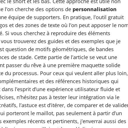
c le short et les bas. Cette approche est utile non
e l’on cherche des options de
personnalisation
e équipe de supporters. En pratique, l’outil gratuit
gos et des zones de texte où l’on peut apposer le no
ité. Si vous cherchez à reproduire des éléments
vous trouverez des guides et des exemples que je
t question de motifs géométriques, de bandes
es de stade. Cette partie de l’article se veut une
nt passer du rêve à une première maquette solide
e du processus. Pour ceux qui veulent aller plus loin,
omplémentaires et des références historiques qui
ans l’esprit d’une expérience utilisateur fluide et
ises, n’hésitez pas à tester leur intégration via le
atifs, l’astuce est d’itérer, de comparer et de valide
ui porteront le maillot, pas seulement à partir d’un
 exemples récents et pertinents, j’enverrai aussi des