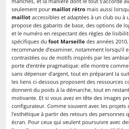
manches, et la manière dont le tout s’accorde ave
seulement pour
maillot rétro
mais aussi lorsqu
maillot
accessibles et adaptées à un club ou à un
propose des gabarits de base, des options de lo
et le numéro en respectant des règles de lisibil
spécifiques du
foot Marseille
des années 2010, 
recommande d’examiner, notamment lorsqu’il es
contrastées ou de motifs inspirés par les ambianc
porte d’entrée pragmatique: elle montre comme
sans dépenser d’argent, tout en préparant la suit
les liens ci-dessous proposent des ressources c
donnent du poids à la démarche, tout en restant d
motivante. Et si vous avez en tête des images préc
configurateur. Comme souvent avec les projets cré
l’esthétique à partir des retours des personnes q
écran. Pour ceux qui veulent poursuivre avec des