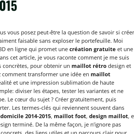
2015
us vous posez peut-être la question de savoir si crée
aiment faisable sans exploser le portefeuille. Moi
ur 3D en ligne qui promet une
création gratuite
et une
ns cet article, je vous raconte comment je me suis
ons concrètes, pour obtenir un
maillot rétro
design et
irez comment transformer une idée en
maillot
alité et une impression sublimation de haute
mple: diviser les étapes, tester les variantes et ne
pe. Le cœur du sujet ? Créer gratuitement, puis
orter. Les termes-clés qui reviennent souvent dans
,
domicile 2014-2015
,
maillot foot
,
design maillot
, e
esign terminé. De la même façon, je n’ignore pas
oncrets, des liens utiles et un parcours clair pour