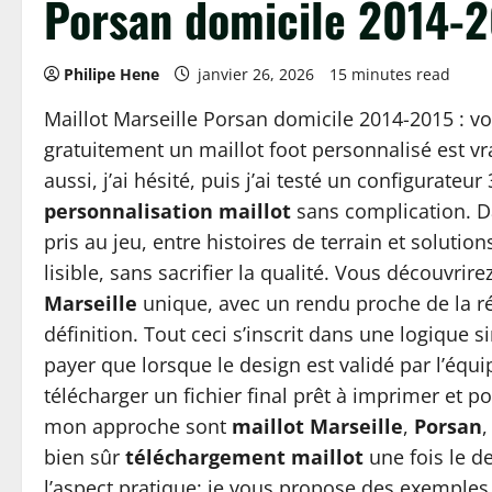
Porsan domicile 2014-
Philipe Hene
janvier 26, 2026
15 minutes read
Maillot Marseille Porsan domicile 2014-2015 : vo
gratuitement un maillot foot personnalisé est vr
aussi, j’ai hésité, puis j’ai testé un configurate
personnalisation maillot
sans complication. Da
pris au jeu, entre histoires de terrain et soluti
lisible, sans sacrifier la qualité. Vous découvr
Marseille
unique, avec un rendu proche de la ré
définition. Tout ceci s’inscrit dans une logique si
payer que lorsque le design est validé par l’équi
télécharger un fichier final prêt à imprimer et p
mon approche sont
maillot Marseille
,
Porsan
bien sûr
téléchargement maillot
une fois le d
l’aspect pratique: je vous propose des exemples c