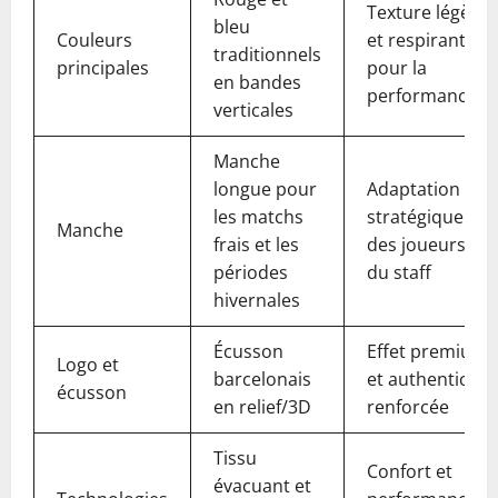
Texture légère
bleu
Couleurs
et respirante
traditionnels
principales
pour la
en bandes
performance
verticales
Manche
longue pour
Adaptation
les matchs
stratégique
Manche
frais et les
des joueurs et
périodes
du staff
hivernales
Écusson
Effet premium
Logo et
barcelonais
et authenticité
écusson
en relief/3D
renforcée
Tissu
Confort et
évacuant et