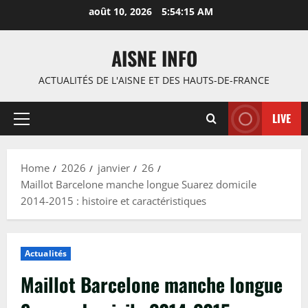
Skip
août 10, 2026
5:54:16 AM
to
content
AISNE INFO
ACTUALITÉS DE L'AISNE ET DES HAUTS-DE-FRANCE
LIVE
Primary
Menu
Home
2026
janvier
26
Maillot Barcelone manche longue Suarez domicile
2014-2015 : histoire et caractéristiques
Actualités
Maillot Barcelone manche longue