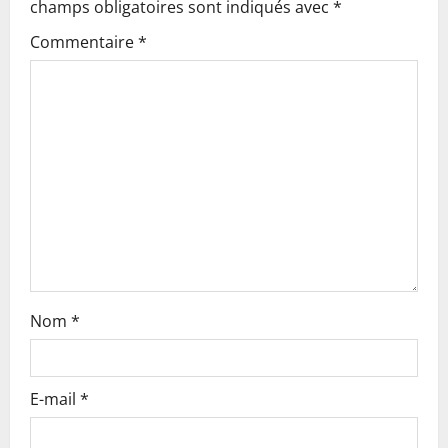
champs obligatoires sont indiqués avec
*
g
Commentaire
*
a
t
i
o
n
Nom
*
E-mail
*