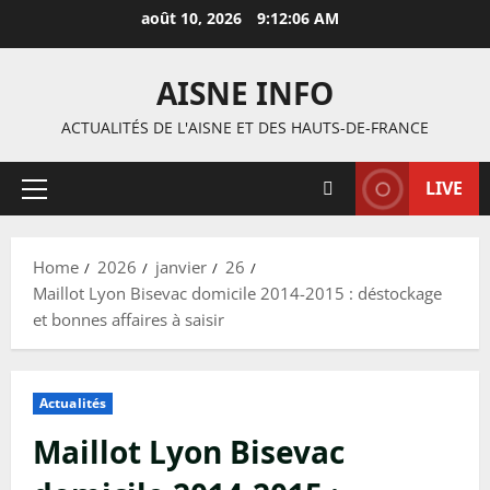
Skip
août 10, 2026
9:12:07 AM
to
content
AISNE INFO
ACTUALITÉS DE L'AISNE ET DES HAUTS-DE-FRANCE
LIVE
Primary
Menu
Home
2026
janvier
26
Maillot Lyon Bisevac domicile 2014-2015 : déstockage
et bonnes affaires à saisir
Actualités
Maillot Lyon Bisevac