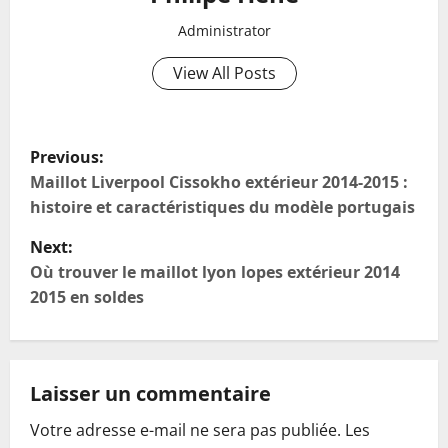
Administrator
View All Posts
P
Previous:
o
Maillot Liverpool Cissokho extérieur 2014-2015 :
histoire et caractéristiques du modèle portugais
s
Next:
t
Où trouver le maillot lyon lopes extérieur 2014
2015 en soldes
n
a
Laisser un commentaire
v
Votre adresse e-mail ne sera pas publiée.
Les
i