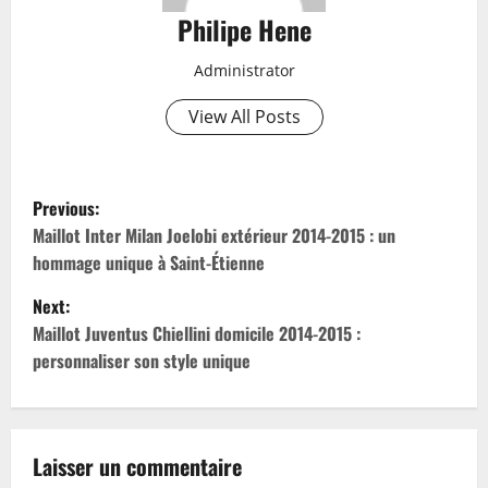
Philipe Hene
Administrator
View All Posts
P
Previous:
o
Maillot Inter Milan Joelobi extérieur 2014-2015 : un
hommage unique à Saint-Étienne
s
Next:
t
Maillot Juventus Chiellini domicile 2014-2015 :
personnaliser son style unique
n
a
v
Laisser un commentaire