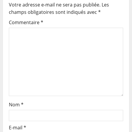
Votre adresse e-mail ne sera pas publiée.
Les
i
champs obligatoires sont indiqués avec
*
g
Commentaire
*
a
t
i
o
n
Nom
*
E-mail
*