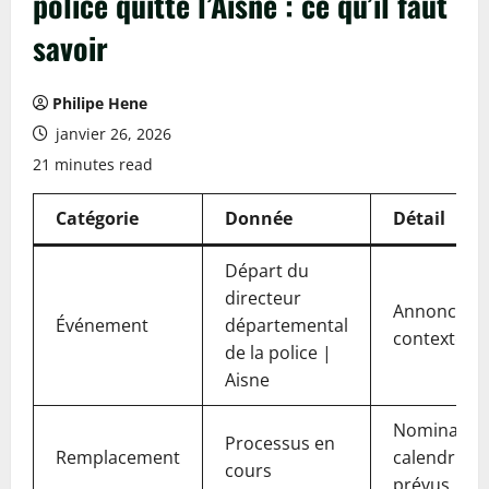
police quitte l’Aisne : ce qu’il faut
savoir
Philipe Hene
janvier 26, 2026
21 minutes read
Catégorie
Donnée
Détail
Départ du
directeur
Annonce et
Événement
départemental
contexte 2
de la police |
Aisne
Nomination
Processus en
Remplacement
calendrier
cours
prévus