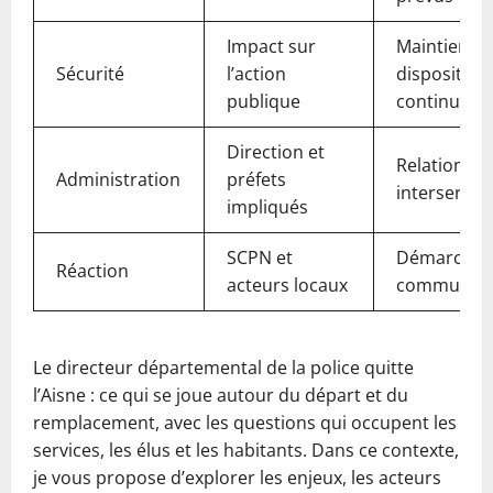
Impact sur
Maintien d
Sécurité
l’action
dispositif et
publique
continuité
Direction et
Relation
Administration
préfets
interservic
impliqués
SCPN et
Démarche 
Réaction
acteurs locaux
communica
Le directeur départemental de la police quitte
l’Aisne : ce qui se joue autour du départ et du
remplacement, avec les questions qui occupent les
services, les élus et les habitants. Dans ce contexte,
je vous propose d’explorer les enjeux, les acteurs