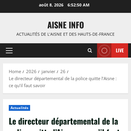
Skip
août 8, 2026
6:52:51 AM
to
content
AISNE INFO
ACTUALITÉS DE L'AISNE ET DES HAUTS-DE-FRANCE
LIVE
Primary
Menu
Home
2026
janvier
26
Le directeur départemental de la police quitte l’Aisne :
ce qu’il faut savoir
Actualités
Le directeur départemental de la