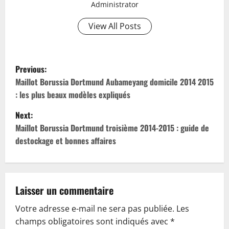
Administrator
View All Posts
P
Previous:
o
Maillot Borussia Dortmund Aubameyang domicile 2014 2015
: les plus beaux modèles expliqués
s
Next:
t
Maillot Borussia Dortmund troisième 2014-2015 : guide de
destockage et bonnes affaires
n
a
v
Laisser un commentaire
Votre adresse e-mail ne sera pas publiée.
Les
i
champs obligatoires sont indiqués avec
*