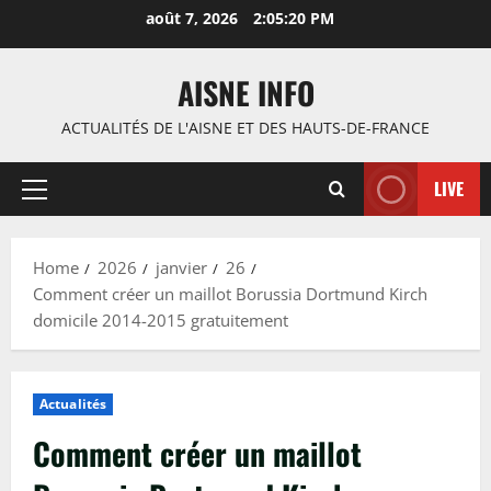
Skip
août 7, 2026
2:05:21 PM
to
content
AISNE INFO
ACTUALITÉS DE L'AISNE ET DES HAUTS-DE-FRANCE
LIVE
Primary
Menu
Home
2026
janvier
26
Comment créer un maillot Borussia Dortmund Kirch
domicile 2014-2015 gratuitement
Actualités
Comment créer un maillot