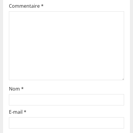
g
Commentaire
*
a
t
i
o
n
Nom
*
E-mail
*